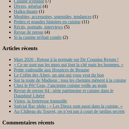
Cuisine iconique
(7)
Divers, général
(4)
Haïku-linaire
(1)
Meubles, accessoires, ustensiles, tendances
(1)
Petites et grandes histoires en cuisine
(11)
Récits, portraits, interviews
(5)
Revue de presse
(4)
Si la cuisine m'était contée
(2)
Articles récents
Mars 2026 : Retour à la normale sur De Coquina Rerum !
« Ce ne sont pas les murs qui font la cité mais les hommes. »
Petite vadrouille aux Hospices de Beaune
Le Crétin des Alpes, un ami qui vous veut du bon
Sur la route de Madison : tous les chemins mènent à la cuisine
Chez le Pèr’Gras, l’ancienne cuisine veille au grain
Revue de presse #4 : série patrimoine et cuisine dans le
Dauphiné Libéré
Virieu, la forteresse tranquille
Spécial Bac philo : « Les Dieux sont aussi dans la cuisine. »
Au Château du Touvet, on n’est pas à court de jardins secrets
Commentaires récents