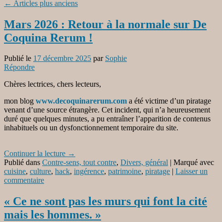
←
Articles plus anciens
Mars 2026 : Retour à la normale sur De
Coquina Rerum !
Publié le
17 décembre 2025
par
Sophie
Répondre
Chères lectrices, chers lecteurs,
mon blog
www.decoquinarerum.com
a été victime d’un piratage
venant d’une source étrangère. Cet incident, qui n’a heureusement
duré que quelques minutes, a pu entraîner l’apparition de contenus
inhabituels ou un dysfonctionnement temporaire du site.
Continuer la lecture
→
Publié dans
Contre-sens, tout contre
,
Divers, général
|
Marqué avec
cuisine
,
culture
,
hack
,
ingérence
,
patrimoine
,
piratage
|
Laisser un
commentaire
« Ce ne sont pas les murs qui font la cité
mais les hommes. »