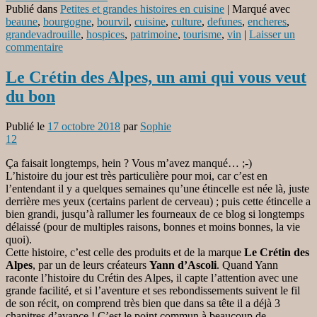
Publié dans
Petites et grandes histoires en cuisine
|
Marqué avec
beaune
,
bourgogne
,
bourvil
,
cuisine
,
culture
,
defunes
,
encheres
,
grandevadrouille
,
hospices
,
patrimoine
,
tourisme
,
vin
|
Laisser un
commentaire
Le Crétin des Alpes, un ami qui vous veut
du bon
Publié le
17 octobre 2018
par
Sophie
12
Ça faisait longtemps, hein ? Vous m’avez manqué… ;-)
L’histoire du jour est très particulière pour moi, car c’est en
l’entendant il y a quelques semaines qu’une étincelle est née là, juste
derrière mes yeux (certains parlent de cerveau) ; puis cette étincelle a
bien grandi, jusqu’à rallumer les fourneaux de ce blog si longtemps
délaissé (pour de multiples raisons, bonnes et moins bonnes, la vie
quoi).
Cette histoire, c’est celle des produits et de la marque
Le Crétin des
Alpes
, par un de leurs créateurs
Yann d’Ascoli
. Quand Yann
raconte l’histoire du Crétin des Alpes, il capte l’attention avec une
grande facilité, et si l’aventure et ses rebondissements suivent le fil
de son récit, on comprend très bien que dans sa tête il a déjà 3
chapitres d’avance ! C’est le point commun à beaucoup de