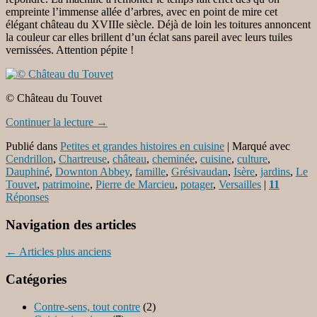
empreinte l’immense allée d’arbres, avec en point de mire cet
élégant château du XVIIIe siècle. Déjà de loin les toitures annoncent
la couleur car elles brillent d’un éclat sans pareil avec leurs tuiles
vernissées. Attention pépite !
© Château du Touvet
Continuer la lecture
→
Publié dans
Petites et grandes histoires en cuisine
|
Marqué avec
Cendrillon
,
Chartreuse
,
château
,
cheminée
,
cuisine
,
culture
,
Dauphiné
,
Downton Abbey
,
famille
,
Grésivaudan
,
Isère
,
jardins
,
Le
Touvet
,
patrimoine
,
Pierre de Marcieu
,
potager
,
Versailles
|
11
Réponses
Navigation des articles
←
Articles plus anciens
Catégories
Contre-sens, tout contre
(2)