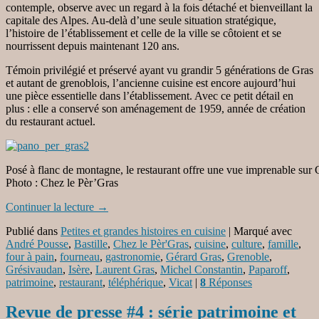
contemple, observe avec un regard à la fois détaché et bienveillant la
capitale des Alpes. Au-delà d’une seule situation stratégique,
l’histoire de l’établissement et celle de la ville se côtoient et se
nourrissent depuis maintenant 120 ans.
Témoin privilégié et préservé ayant vu grandir 5 générations de Gras
et autant de grenoblois, l’ancienne cuisine est encore aujourd’hui
une pièce essentielle dans l’établissement. Avec ce petit détail en
plus : elle a conservé son aménagement de 1959, année de création
du restaurant actuel.
Posé à flanc de montagne, le restaurant offre une vue imprenable sur 
Photo : Chez le Pèr’Gras
Continuer la lecture
→
Publié dans
Petites et grandes histoires en cuisine
|
Marqué avec
André Pousse
,
Bastille
,
Chez le Pèr'Gras
,
cuisine
,
culture
,
famille
,
four à pain
,
fourneau
,
gastronomie
,
Gérard Gras
,
Grenoble
,
Grésivaudan
,
Isère
,
Laurent Gras
,
Michel Constantin
,
Paparoff
,
patrimoine
,
restaurant
,
téléphérique
,
Vicat
|
8
Réponses
Revue de presse #4 : série patrimoine et