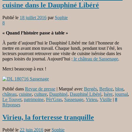
cuisine dans le Dauphiné Libéré
Publié le
18 juillet 2016
par
Sophie
8
« Quand l’histoire passe à table »
À partir d’aujourd’hui le Dauphiné Libéré me fait l’honneur de
mettre en avant mon travail. Chaque lundi, pendant tout l’été, les
lecteurs pourront retrouver une visite de cuisine iséroise dans les
pages loisirs du journal. Aujourd’hui :
le château de Sassenage
.
Merci beaucoup à eux !
Publié dans
Revue de presse
|
Marqué avec
Bergès
,
Berlioz
,
blog
,
château
,
cuisine
,
culture
,
Dauphiné
,
Dauphiné Libéré
,
Isère
,
journal
,
Le Touvet
,
patrimoine
,
Pèr'Gras
,
Sassenage
,
Virieu
,
Vizille
|
8
Réponses
Virieu, la forteresse tranquille
Publié le
22 juin 2016
par
Sophie