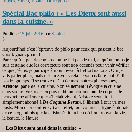
froides
,
Virieu
,
Vizille
|
10
Réponses
Spécial Bac philo : « Les Dieux sont aussi
dans la cuisine. »
Publié le
15 juin 2016
par
Sophie
5
Aujourd’hui c’est l’épreuve de philo pour ceux qui passent le bac.
Gnark gnark gnark !
Parce qu’un peu de compassion ne fait pas de mal, et qu’au moins je
suis certaine que les correcteurs sont trop occupés pour venir vérifier
ce que j’écris, je participe à mon niveau à l’effort national. Oui je
vais parler philo, mais rassurez-vous cela ne va pas faire mal. Enfin
pas longtemps. Il se trouve qu’un de mes maîtres philosophes,
Aristote
, parle de la cuisine. Non seulement il évoque la cuisine
dans son œuvre, mais en plus il dit tout comme moi le coquin. Je
peux même affirmer que s’il était vivant, Aristote serait tout
simplement abonné à
De Coquina Rerum
, il likerait à tout-va mes
posts. Mon cher confrère ;-) a en effet, tout comme la ligne éditoriale
de ce blog, admis que la cuisine était un lieu où l’on trouvait la vie,
la beauté, la Nature.
« Les Dieux sont aussi dans la cuisine. »