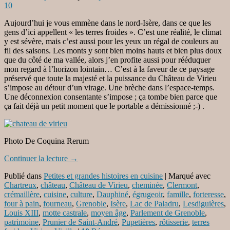
10
Aujourd’hui je vous emmène dans le nord-Isère, dans ce que les
gens d’ici appellent « les terres froides ». C’est une réalité, le climat
y est sévère, mais c’est aussi pour les yeux un régal de couleurs au
fil des saisons. Les monts y sont bien moins hauts et bien plus doux
que du côté de ma vallée, alors j’en profite aussi pour rééduquer
mon regard à l’horizon lointain… C’est à la faveur de ce paysage
préservé que toute la majesté et la puissance du Château de Virieu
s’impose au détour d’un virage. Une brèche dans l’espace-temps.
Une déconnexion consentante s’impose ; ça tombe bien parce que
ça fait déjà un petit moment que le portable a démissionné ;-) .
Photo De Coquina Rerum
Continuer la lecture
→
Publié dans
Petites et grandes histoires en cuisine
|
Marqué avec
Chartreux
,
château
,
Château de Virieu
,
cheminée
,
Clermont
,
crémaillère
,
cuisine
,
culture
,
Dauphiné
,
égrugeoir
,
famille
,
forteresse
,
four à pain
,
fourneau
,
Grenoble
,
Isère
,
Lac de Paladru
,
Lesdiguières
,
Louis XIII
,
motte castrale
,
moyen âge
,
Parlement de Grenoble
,
patrimoine
,
Prunier de Saint-André
,
Pupetières
,
rôtisserie
,
terres