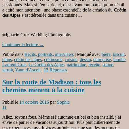
passionnés. Mais si j’en parle ici, c’est avant tout parce qu’un détail
a attiré mon attention : une phase essentielle de la création du
Crétin
des Alpes
s’est déroulée dans une cuisine…
®Ignacio Grez Wedding Photography
Continuer la lecture
→
Publié dans
Récits, portraits, interviews
|
Marqué avec
bière
,
biscuit
,
chips
,
crétin des alpes
,
crétinisme
,
cuisine
,
dessin
,
entreprise
,
famille
,
Laurent Gras
,
Le Crétin des Alpes
,
patrimoine
,
recette
,
soupe
,
terroir
,
Yann d'Ascoli
|
12
Réponses
Sur la route de Madison : tous les
chemins mènent à la cuisine
Publié le
14 octobre 2016
par
Sophie
11
Allez, soyons fous. Même si l’automne est bel et bien installé, j’ai
envie de parler de vacances aujourd’hui. Plus particulièrement de
ces expériences aussi fugaces qu’intenses que sont les amours de