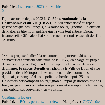
Publié le
21 septembre 2025
par
Sophie
2
Dijon accueille depuis 2022 la
Cité Internationale de la
Gastronomie et du Vin (CIGV)
, un lieu entier dédié au repas
gastronomique des Français, à la sauce bourguignonne. La citation
de Platon en titre nous suggère que la ville tout entière, Dijon,
incarne cette Cité ; alors j’ai voulu rencontrer qui se cachait derrière
ses murs.
Je vous propose d’aller à la rencontre d’un porteur, bâtisseur,
animateur et défenseur sans faille de la CIGV, en charge du projet
depuis son origine. Figure à la fois majeure et discrète de la vie
dijonnaise,
François Deseille
est adjoint à la Ville de Dijon et vice-
président de la Métropole. Il est maintenant bien connu des
dijonnais, car engagé dans la politique locale depuis 25 ans.
Désormais porte-drapeau bourguignon du repas gastronomique des
français, je voulais connaître son parcours et son rapport à la cuisine,
sans oublier ses souvenirs « en » cuisine.
Continuer la lecture
→
Publié dans
Récits, portraits, interviews
|
Marqué avec
CIGV
,
côte