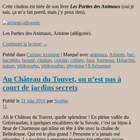
Cette citation est tirée de son livre
Les Parties des Animaux
(oui je
sais, ça m’a fait pareil, mais j’y peux rien).
Les Parties des Animaux, Aristote (allégorie).
Continuer la lecture
→
Publié dans
Cuisine iconique
|
Marqué avec
animaux
,
Aristote
,
bac
,
bacphilo
,
beauté
,
citation
,
cuisine
,
culture
,
four
,
fourneau
,
Héraclite
,
nature
,
philosophe
,
philosophie
,
physique
|
5
Réponses
Au Château du Touvet, on n’est pas à
court de jardins secrets
Publié le
11 juin 2016
par
Sophie
11
Ah le Château du Touvet, quelle splendeur ! En pleine vallée du
Grésivaudan, à quelques encablures de la Savoie, c’est un bijou à
fleur de Chartreuse qui trône en tête à tête avec la chaîne de
Belledonne. Qui est le plus grand ? Personne n’a jamais osé
répondre. La machine à remonter le temps fait effet dès qu’on