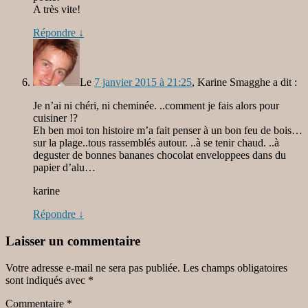
A très vite!
Répondre
↓
Le
7 janvier 2015 à 21:25
,
Karine Smagghe
a dit :
Je n’ai ni chéri, ni cheminée. ..comment je fais alors pour
cuisiner !?
Eh ben moi ton histoire m’a fait penser à un bon feu de bois…
sur la plage..tous rassemblés autour. ..à se tenir chaud. ..à
deguster de bonnes bananes chocolat enveloppees dans du
papier d’alu…
karine
Répondre
↓
Laisser un commentaire
Votre adresse e-mail ne sera pas publiée.
Les champs obligatoires
sont indiqués avec
*
Commentaire
*