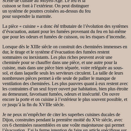
Scène de cuisine au Moyen-Age. Le feu et la
cuisson se font à l’extérieur. On peut distinguer
un système de poutres croisées au-dessus du feu
pour suspendre la marmite.
La pièce « cuisine » a donc été tributaire de l’évolution des systèmes
d’évacuation, autant pour les fumées provenant du feu en lui-même
que pour les odeurs et fumées de cuisson, ou les risques d’incendie.
Lorsque dès le XIIIe siècle on construit des cheminées immenses en
dur, le tirage et le système d’évacuation des fumées restent
sommaires ou inexistants. Les plus riches peuvent avoir une
cheminée pour se chauffer dans une pièce, et une autre pour la
cuisine, mais dans une pièce bien séparée, voire reléguée au sous-
sol, et dans laquelle seuls les serviteurs circulent. La taille de leurs
nombreuses pièces permet à elle seule de pallier le manque de
ventilation des cheminées. Les plus pauvres quant à eux restent avec
les contraintes d’un seul foyer ouvert par habitation, bien plus étroite
au demeurant, favorisant fumées, odeurs et insécurité. On ouvre
encore la porte et on cuisine à l’extérieur le plus souvent possible, et
ce jusqu’à la fin du XVIIIe siècle.
Je ne peux m’empêcher de citer les superbes cuisines ducales de
Dijon, construites pendant la première moitié du XVe siècle, avec
ces 6 cheminées rassemblées en une voûte majestueuse qui permet
l’évacuation. J’ai la ferme intention de faire un article spécifique sur