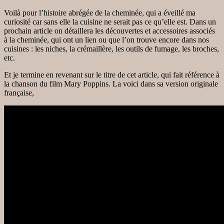
Voilà pour l’histoire abrégée de la cheminée, qui a éveillé ma
curiosité car sans elle la cuisine ne serait pas ce qu’elle est. Dans un
prochain article on détaillera les découvertes et accessoires associés
à la cheminée, qui ont un lien ou que l’on trouve encore dans nos
cuisines : les niches, la crémaillère, les outils de fumage, les broches,
etc.
Et je termine en revenant sur le titre de cet article, qui fait référence à
la chanson du film Mary Poppins. La voici dans sa version originale
française,