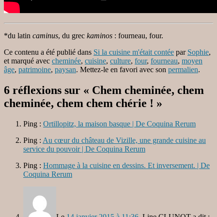
*du latin
caminus
, du grec
kaminos
: fourneau, four.
Ce contenu a été publié dans
Si la cuisine m'était contée
par
Sophie
,
et marqué avec
cheminée
,
cuisine
,
culture
,
four
,
fourneau
,
moyen
âge
,
patrimoine
,
paysan
. Mettez-le en favori avec son
permalien
.
6 réflexions sur «
Chem cheminée, chem
cheminée, chem chem chérie !
»
Ping :
Ortillopitz, la maison basque | De Coquina Rerum
Ping :
Au cœur du château de Vizille, une grande cuisine au
service du pouvoir | De Coquina Rerum
Ping :
Hommage à la cuisine en dessins. Et inversement. | De
Coquina Rerum
Le
14 janvier 2015 à 11:36
,
Line CLUNOT
a dit :