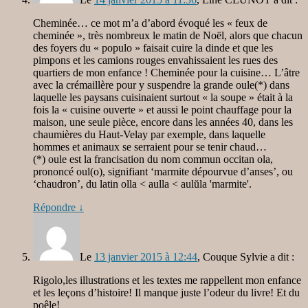
Cheminée… ce mot m’a d’abord évoqué les « feux de
cheminée », très nombreux le matin de Noël, alors que chacun
des foyers du « populo » faisait cuire la dinde et que les
pimpons et les camions rouges envahissaient les rues des
quartiers de mon enfance ! Cheminée pour la cuisine… L’âtre
avec la crémaillère pour y suspendre la grande oule(*) dans
laquelle les paysans cuisinaient surtout « la soupe » était à la
fois la « cuisine ouverte » et aussi le point chauffage pour la
maison, une seule pièce, encore dans les années 40, dans les
chaumières du Haut-Velay par exemple, dans laquelle
hommes et animaux se serraient pour se tenir chaud…
(*) oule est la francisation du nom commun occitan ola,
prononcé oul(o), signifiant ‘marmite dépourvue d’anses’, ou
‘chaudron’, du latin olla < aulla < aulŭla 'marmite'.
Répondre
↓
Le
13 janvier 2015 à 12:44
,
Couque Sylvie
a dit :
Rigolo,les illustrations et les textes me rappellent mon enfance
et les leçons d’histoire! Il manque juste l’odeur du livre! Et du
poêle!